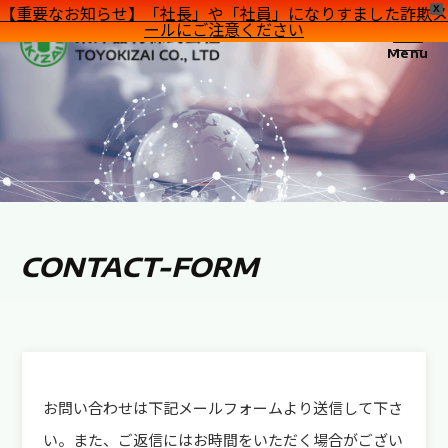
【重要なお知らせ】「社長」や「社員」になりすました詐欺メ
X
ールにご注意ください
Menu
CONTACT-FORM
お問い合わせは下記メールフォームより送信して下さ
い。また、ご返信にはお時間をいただく場合がござい