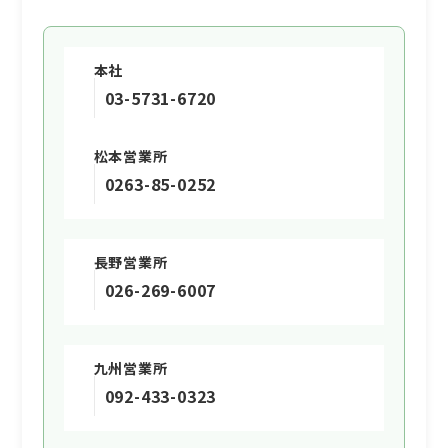
あります。
(2)個人情報の利用目的
当社は、当社が取得した個人情報について、
本社
法令に定める場合又は本人の同意を得た場合
03-5731-6720
を除き、以下に定める利用目的の達成に必要
な範囲を超えて利用することはありません。
① 本サイトの運営、維持、管理
松本営業所
② 本サイトを通じたサービスの提供及び紹
0263-85-0252
介
③ 本サイトの品質向上のためのアンケート
(3)個人情報の提供等
長野営業所
当社は、法令で定める場合を除き、本人の同
026-269-6007
意に基づき取得した個人情報を、本人の事前
の同意なく第三者に提供することはありませ
ん。なお、本人の求めによる個人情報の開
九州営業所
示、訂正、追加若しくは削除又は利用目的の
092-433-0323
通知については、法令に従いこれを行うとと
もに、ご意見、ご相談に関して適切に対応し
ます。