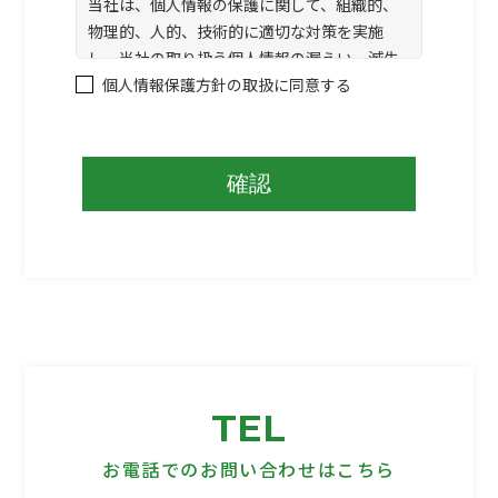
当社は、個人情報の保護に関して、組織的、
物理的、人的、技術的に適切な対策を実施
し、当社の取り扱う個人情報の漏えい、滅失
又はき損の防止その他の個人情報の安全管理
個人情報保護方針の取扱に同意する
のために必要かつ適切な措置を講ずるものと
します。
確認
３.個人情報の取得等の遵守事項
当社による個人情報の取得、利用、提供につ
いては、以下の事項を遵守します。
(1)個人情報の取得
当社は、当社が管理するインターネットによ
る情報提供サイト（以下「本サイト」といい
ます。）の運営に必要な範囲で、本サイトの
一般利用者（以下「ユーザー」といいま
TEL
す。）又は本サイトに広告掲載を行う者（以
下「掲載主」といいます。）から、ユーザー
お電話でのお問い合わせはこちら
又は掲載主に係る個人情報を取得することが