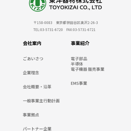
６.個人情報の取扱いの改善・見直し
当社は、個人情報の取扱い、管理体制及び取
組みに関する点検を実施し、継続的に改善・
見直しを行います。
〒158-0083 東京都世田谷区奥沢2-26-3
TEL:03-5731-6720 FAX:03-5731-6721
７.個人情報の廃棄
会社案内
事業紹介
当社は、個人情報の利用目的に照らしその必
要性が失われたときは、個人情報を消去又は
廃棄するものとし、当該消去及び廃棄は、外
ごあいさつ
電子部品
半導体
部流失等の危険を防止するために必要かつ適
電子機器 販売事業
切な方法により、業務の遂行上必要な限りに
企業理念
おいて行います。
EMS事業
会社概要・沿革
８.苦情や相談の担当窓口
当社は、個人情報の取扱いに関する担当窓口
一般事業主行動計画
及び責任者を以下の通り設けます。
事業拠点
【東洋器材株式会社】
〒158-0083
パートナー企業