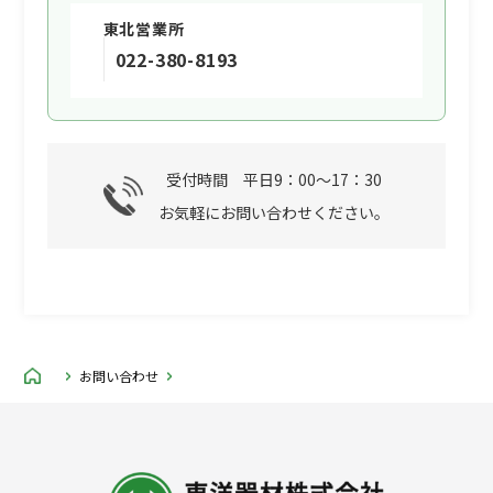
東北営業所
4 .個人情報の利用目的の変更
022-380-8193
当社は、前項で特定した利用目的は、予め本
人の同意を得た場合を除くほかは、原則とし
て変更しません。但し、変更前の利用目的と
相当の関連性を有すると合理的に認められる
受付時間 平日9：00～17：30
範囲において、予め変更後の利用目的を公表
の上で変更を行う場合はこの限りではありま
お気軽にお問い合わせください。
せん。
５.個人情報の第三者提供
当社は、個人情報の取扱いの全部又は一部を
第三者に委託する場合、その適格性を十分に
審査し、その取扱いを委託された個人情報の
お問い合わせ
安全管理が図られるよう、委託を受けた者に
対する必要かつ適切な監督を行うこととしま
す。